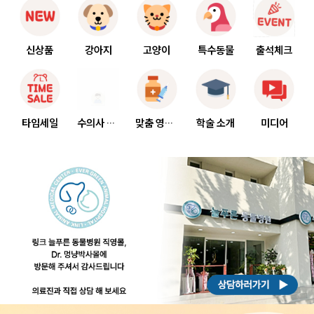
신상품
강아지
고양이
특수동물
출석체크
❅
❅
타임세일
수의사 상담
맞춤 영양상담
학술 소개
미디어