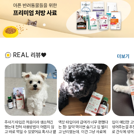
REAL 리뷰♥
더보기
❅
주사기 타입은 처음이라 생소하긴
액상 타입이라 급여가 너무 편했다
입이 예민한 
했는데 전혀 사용방법이 어렵지 않
는 점! 알약 먹이면 숨기고 입 벌리
섞어주는걸 추천
고 바로 먹일 수 있었어요 혹시나 뱉
고 난리였는데, 이건 그냥 사료에
로 간식에 섞어