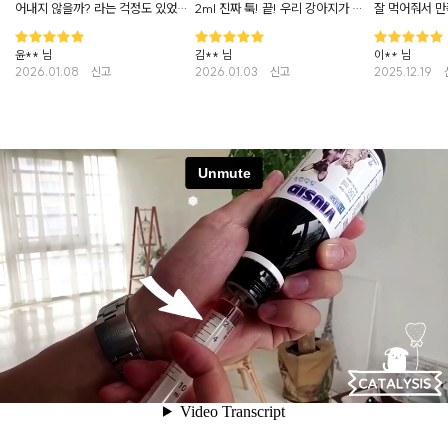
어내지 않을까? 라는 걱정도 있었는
2ml 진짜 툭! 끝! 우리 강아지가 스
잘 먹어줘서 만
데 전~혀 그런거 없었고 처음에만
트레스 받지 않고 먹는 게 제일 만족
주니 그저 감사
거부반응을 보이다가 주사기로 슉
스러웠어요💜
여한지는 오래
윤** 님
김** 님
이** 님
넣으니까 찹찹 하고 끝! 서로 스트레
빈도나 거위소
스 없이 먹일 수 있으니 참 좋았네요
2026.01.08
신고
2026.01.03
신고
느낌이 들어요
2025.12.19
❅
❅