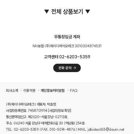
▼ 전체 상품보기 ▼
무통장입금 계좌
NH농협 (주)제이디바이오테크 3010304874531
❅
❅
고객센터 02-6203-5359
회사소개
이용약관
개인정보처리방침
FAQ
(주)제이디바이오테크 | 대표자. 박효정
사업자등록번호. 7458701914
[사업자정보 확인]
통신판매업신고. 제2020-서울강남-02713호
주소. 06240 서울 강남구 테헤란로6길 30 (역삼동) 254호
TEL. 02-6203-5359 | FAX. 010-5014-4876 | MAIL. jdbiotech55@daum.net